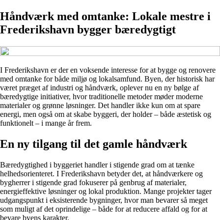
Håndværk med omtanke: Lokale mestre i
Frederikshavn bygger bæredygtigt
I Frederikshavn er der en voksende interesse for at bygge og renovere
med omtanke for både miljø og lokalsamfund. Byen, der historisk har
været præget af industri og håndværk, oplever nu en ny bølge af
bæredygtige initiativer, hvor traditionelle metoder møder moderne
materialer og grønne løsninger. Det handler ikke kun om at spare
energi, men også om at skabe byggeri, der holder – både æstetisk og
funktionelt – i mange år frem.
En ny tilgang til det gamle håndværk
Bæredygtighed i byggeriet handler i stigende grad om at tænke
helhedsorienteret. I Frederikshavn betyder det, at håndværkere og
bygherrer i stigende grad fokuserer på genbrug af materialer,
energieffektive løsninger og lokal produktion. Mange projekter tager
udgangspunkt i eksisterende bygninger, hvor man bevarer så meget
som muligt af det oprindelige – både for at reducere affald og for at
bevare byens karakter.