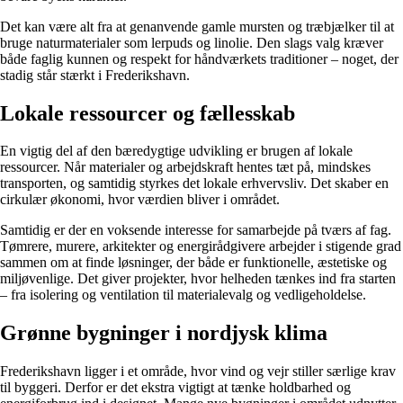
Det kan være alt fra at genanvende gamle mursten og træbjælker til at
bruge naturmaterialer som lerpuds og linolie. Den slags valg kræver
både faglig kunnen og respekt for håndværkets traditioner – noget, der
stadig står stærkt i Frederikshavn.
Lokale ressourcer og fællesskab
En vigtig del af den bæredygtige udvikling er brugen af lokale
ressourcer. Når materialer og arbejdskraft hentes tæt på, mindskes
transporten, og samtidig styrkes det lokale erhvervsliv. Det skaber en
cirkulær økonomi, hvor værdien bliver i området.
Samtidig er der en voksende interesse for samarbejde på tværs af fag.
Tømrere, murere, arkitekter og energirådgivere arbejder i stigende grad
sammen om at finde løsninger, der både er funktionelle, æstetiske og
miljøvenlige. Det giver projekter, hvor helheden tænkes ind fra starten
– fra isolering og ventilation til materialevalg og vedligeholdelse.
Grønne bygninger i nordjysk klima
Frederikshavn ligger i et område, hvor vind og vejr stiller særlige krav
til byggeri. Derfor er det ekstra vigtigt at tænke holdbarhed og