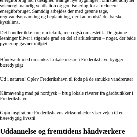
energiforbrug ind i designet. Mange nye bygninger i området udnytter
solenergi, naturlig ventilation og god isolering for at reducere
energiforbruget. Samtidig arbejdes der med grønne tage,
regnvandsopsamling og beplantning, der kan modstå det barske
kystklima.
Det handler ikke kun om teknik, men også om æstetik. De grønne
løsninger bliver i stigende grad en del af arkitekturen – noget, der både
pynter og gavner miljøet.
Håndværk med omtanke: Lokale mestre i Frederikshavn bygger
bæredygtigt
Ud i naturen! Oplev Frederikshavn til fods på de smukke vandreruter
Klimavenlig mad på nordjysk – brug lokale råvarer fra gårdbutikker i
Frederikshavn
Grøn inspiration: Frederikshavns virksomheder viser vejen til en
bæredygtig livsstil
Uddannelse og fremtidens håndværkere