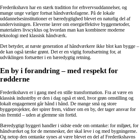
Frederikshavn har en stærk tradition for erhvervsuddannelser, og
mange unge vælger fortsat håndværksfagene. På de lokale
uddannelsesinstitutioner er bæredygtighed blevet en naturlig del af
undervisningen. Eleverne lærer om energieffektive byggemetoder,
materialers livscyklus og hvordan man kan kombinere moderne
teknologi med klassisk håndværk.
Det betyder, at næste generation af håndværkere ikke blot kan bygge –
de kan også tænke grønt. Det er en vigtig forudsætning for, at
udviklingen fortsætter i en bæredygtig retning.
En by i forandring – med respekt for
rødderne
Frederikshavn er i gang med en stille transformation. Fra at være en
klassisk industriby er den i dag også et sted, hvor grøn omstilling og
lokalt engagement går hånd i hånd. De mange små og store
byggeprojekter, der spirer frem, vidner om en by, der tager ansvar for
sin fremtid – uden at glemme sin fortid.
Bæredygtigt byggeri handler i sidste ende om omtanke: for miljøet, for
håndværket og for de mennesker, der skal leve i og med bygningerne.
Og netop den omtanke synes at være blevet en del af Frederikshavns